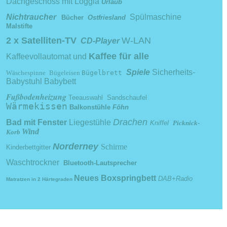
Dachgeschoss mit Loggia
Urlaub
Nichtraucher
Spülmaschine
Bücher
Ostfriesland
Malstifte
2 x Satelliten-TV
W-LAN
CD-Player
Kaffee für alle
Kaffeevollautomat und
Spiele
Sicherheits-
Wäschespinne
Bügeleisen
Bügelbrett
Babystuhl
Babybett
Fußbodenheizung
Teeauswahl
Sandschaufel
Wärmekissen
Balkonstühle
Föhn
Drachen
Bad mit Fenster
Liegestühle
Kniffel
Picknick-
Wind
Korb
Norderney
Schirme
Kinderb
ettgitter
Waschtrockner
Bluetooth-Lautsprecher
Neues Boxspringbett
DAB+Radio
Matratzen in 2 Härtegraden