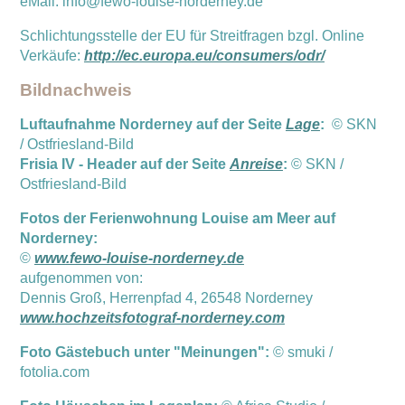
eMail: info@fewo-louise-norderney.de
Schlichtungsstelle der EU für Streitfragen bzgl. Online
Verkäufe:
http://ec.europa.eu/consumers/odr/
Bildnachweis
Luftaufnahme Norderney auf der Seite
Lage
:
© SKN
/ Ostfriesland-Bild
Frisia IV - Header auf der Seite
Anreise
:
© SKN /
Ostfriesland-Bild
Fotos der Ferienwohnung Louise am Meer auf
Norderney:
©
www.fewo-louise-norderney.de
aufgenommen von:
Dennis Groß, Herrenpfad 4, 26548 Norderney
www.hochzeitsfotograf-norderney.com
Foto Gästebuch unter "Meinungen":
©
smuki /
fotolia.com