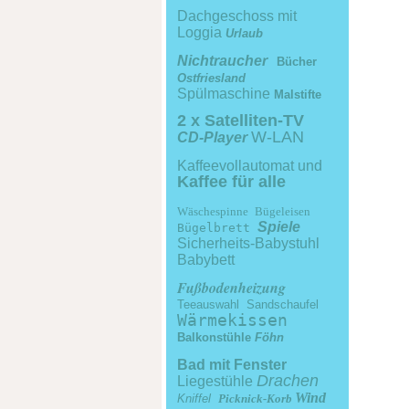
Dachgeschoss mit
Loggia
Urlaub
Nichtraucher
Bücher
Ostfriesland
Spülmaschine
Malstifte
2 x Satelliten-TV
W-LAN
CD-Player
Kaffeevollautomat und
Kaffee für alle
Wäschespinne
Bügeleisen
Spiele
Bügelbrett
Sicherheits-Babystuhl
Babybett
Fußbodenheizung
Teeauswahl
Sandschaufel
Wärmekissen
Balkonstühle
Föhn
Bad mit Fenster
Drachen
Liegestühle
Wind
Kniffel
Picknick-Korb