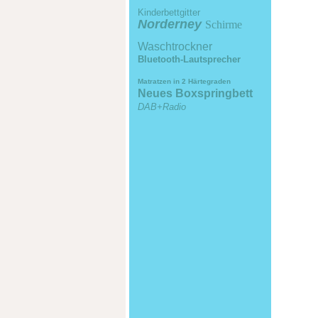
Kinderb
ettgitter
Norderney
Schirme
Waschtrockner
Bluetooth-Lautsprecher
Matratzen in 2 Härtegraden
Neues Boxspringbett
DAB+Radio